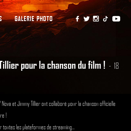
S
GALERIE PHOTO
illier pour la chanson du film !
18
V Nova
et
Jimmy Tillier
ont collaboré pour la chanson officielle
re !
r toutes les plateformes de streaming...