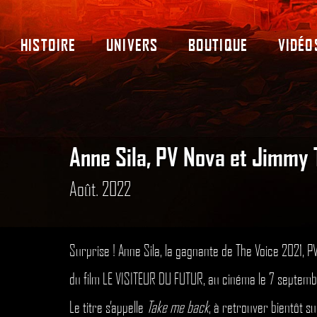
HISTOIRE
UNIVERS
BOUTIQUE
VIDÉO
Anne Sila, PV Nova et Jimmy T
Août. 2022
Surprise !
Anne Sila
, la gagnante de The Voice 2021,
P
du film LE VISITEUR DU FUTUR, au cinéma le 7 septemb
Le titre s’appelle
Take me back
, à retrouver bientôt su